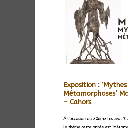
Exposition : ‘Mythe
Métamorphoses’ Mai
– Cahors
À l’occasion du 20ème festival ‘Ca
le thème cette année est ‘Métam