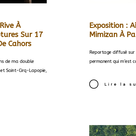
 Rive À
Exposition : A
ptures Sur 17
Mimizan À Par
 De Cahors
Reportage diffusé sur 
 ans de ma double
permanent qui m’est con
et Saint-Cirq-Lapopie,
Lire la s