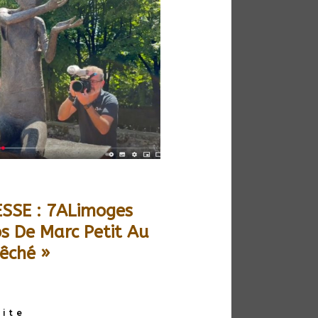
SSE : 7ALimoges
s De Marc Petit Au
vêché »
uite