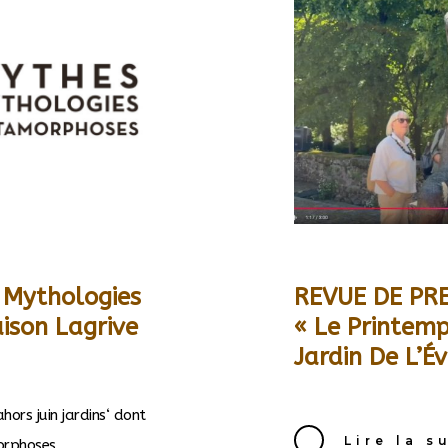
s Mythologies
REVUE DE PRE
son Lagrive
« Le Printemp
Jardin De L’É
hors juin jardins‘ dont
Lire la s
orphoses