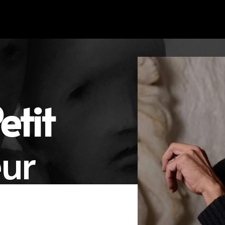
etit
eur