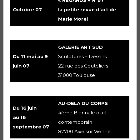
« REGARDS » N°97
Octobre 07
la petite revue d’art de
Marie Morel
GALERIE ART SUD
Du 11 mai au 9
Sculptures – Dessins
juin 07
22 rue des Couteliers
31000 Toulouse
AU-DELA DU CORPS
Du 16 juin
4ème Biennale d’art
au 16
contemporain
septembre 07
87700 Aixe sur Vienne