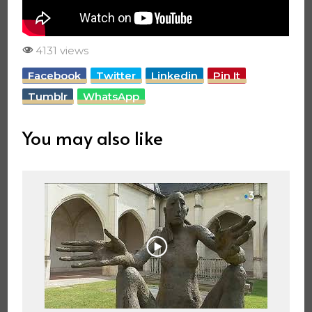
4131 views
Facebook
Twitter
Linkedin
Pin It
Tumblr
WhatsApp
You may also like