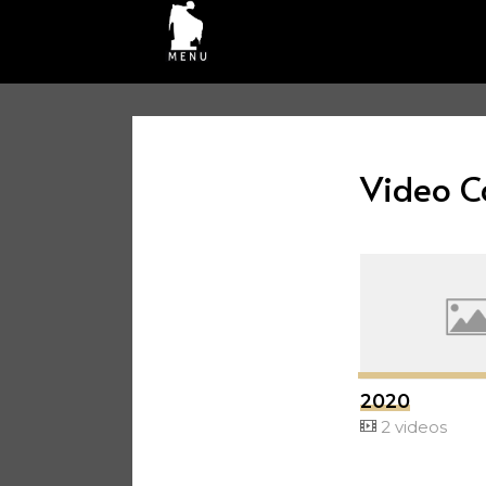
Video C
2020
2 videos